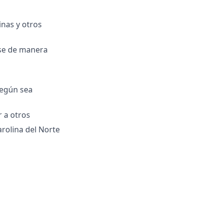
inas y otros
rse de manera
según sea
 a otros
arolina del Norte