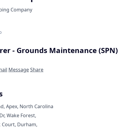
aping Company
o
orer - Grounds Maintenance (SPN)
ail
Message
Share
s
d, Apex, North Carolina
Dr, Wake Forest,
k Court, Durham,