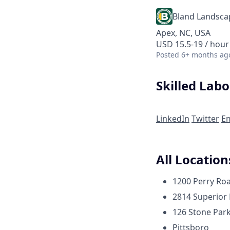
Bland Landsc
Apex, NC, USA
USD 15.5-19 / hour
Posted
6+ months ag
Skilled Lab
LinkedIn
Twitter
Em
All Location
1200 Perry Roa
2814 Superior 
126 Stone Par
Pittsboro