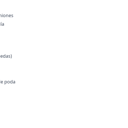
miones
ía
uedas)
de poda